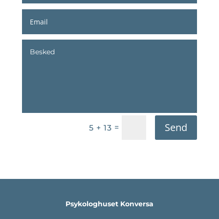
Send
=
5 + 13
Psykologhuset Konversa