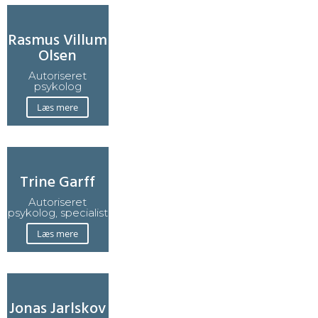
Rasmus Villum
Olsen
Autoriseret
psykolog
Læs mere
Trine Garff
Autoriseret
psykolog, specialist
Læs mere
Jonas Jarlskov