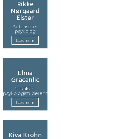
Rikke
Nørgaard
Elster
Autoriseret
psykolog
Læs mere
Elma
Gracanlic
Praktikant,
psykologistuderende
Læs mere
Kiva Krohn