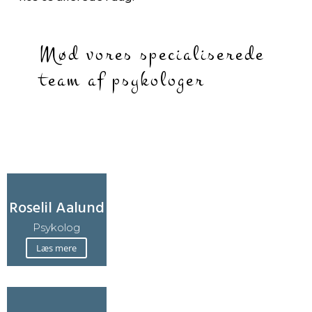
Mød vores specialiserede
team af psykologer
Roselil Aalund
Psykolog
Læs mere